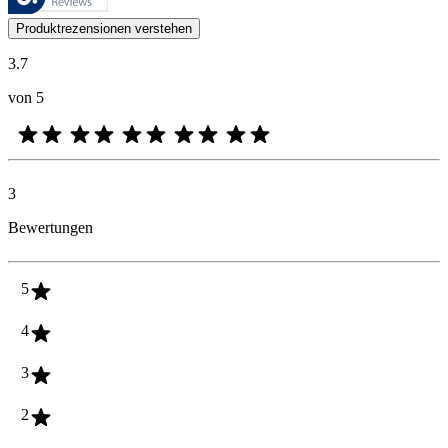
Kundenmeinungen in Form von Produkt- und Sternebewertungen sind fü
Produktrezensionen verstehen
3.7
von 5
3
Bewertungen
5
4
3
2