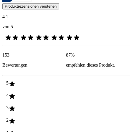
Kundenmeinungen in Form von Produkt- und Sternebewertungen sind fü
Produktrezensionen verstehen
4.1
von 5
153
87
%
Bewertungen
empfehlen dieses Produkt.
5
4
3
2