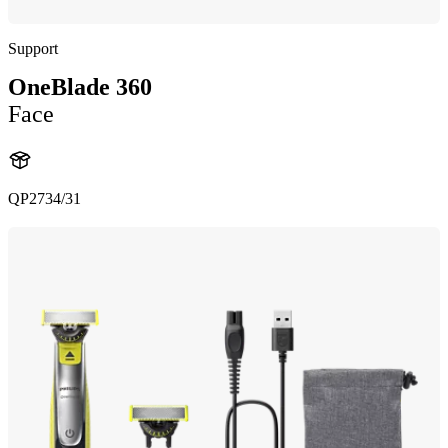
Support
OneBlade 360
Face
QP2734/31