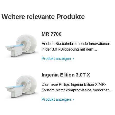
Weitere relevante Produkte
MR 7700
Erleben Sie bahnbrechende Innovationen
in der 3.0T-Bildgebung mit dem
einzigartigen Design des Philips MR 7700
Produkt anzeigen
mit XP Gradienten und künstlicher
Intelligenz (KI)*. Das System erfüllt die
steigenden klinischen Anforderungen und
Ingenia Elition 3.0T X
erleichtert die anspruchsvollsten
Forschungsprogramme. Der MR 7700
Das neue Philips Ingenia Elition X MR-
bietet hohe Genauigkeit, Leistung und
System bietet kompromisslos modernste
Ausdauer für eine zuverlässige Diagnose
Bildgebungstechniken und setzt durch
Produkt anzeigen
für alle Patienten. Das System der Wahl
neuestes Gradienten- und HF-Design,
für Diffusionsbildgebung in hoher Qualität
wegweisende Standards für die klinische
und erweiterte neurowissenschaftliche
Diagnostik und wissenschaftliche