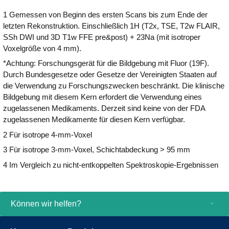
Forschung. Erweitern Sie Ihre
Forschung in der 3.0T Bildgebung. Ingenia
1 Gemessen von Beginn des ersten Scans bis zum Ende der
Einsatzmöglichkeiten mit der vollständig
Elition X liefert eine brillante Bildqualität und
letzten Rekonstruktion. Einschließlich 1H (T2x, TSE, T2w FLAIR,
integrierten Lösung für Mehrkern-MR-
beschleunigt in Kombination mit
SSh DWI und 3D T1w FFE pre&post) + 23Na (mit isotroper
Tomographie und -Spektroskopie zur
Compressed SENSE 2D- und 3D-Scans
Voxelgröße von 4 mm).
Erforschung neuer klinischer Pfade ohne
um bis zu 50%¹. Darüber hinaus bietet der
Beeinträchtigung von klinischen
Ingenia Elition X ein audio-visuelles
*Achtung: Forschungsgerät für die Bildgebung mit Fluor (19F).
Arbeitsabläufen und Patientenkomfort. Der
Erlebnis, das Patienten beruhigt und mit
Durch Bundesgesetze oder Gesetze der Vereinigten Staaten auf
MR 7700 bietet Anwendern und Patienten
gezielten Anweisungen durch die MR-
die Verwendung zu Forschungszwecken beschränkt. Die klinische
dank der einfach anwendbaren Funktionen
Untersuchung führt.
Bildgebung mit diesem Kern erfordert die Verwendung eines
eines gut durchdachten klinischen 3.0T-
zugelassenen Medikaments. Derzeit sind keine von der FDA
Scanners und des effizienten Workflows
zugelassenen Medikamente für diesen Kern verfügbar.
eine großartige Erfahrung. Jetzt können
2 Für isotrope 4-mm-Voxel
Wissenschaftler und Kliniker
3 Für isotrope 3-mm-Voxel, Schichtabdeckung ​​​​​​​> 95 mm
gleichermaßen konfliktfrei planen.
4 Im Vergleich zu nicht-entkoppelten Spektroskopie-Ergebnissen
Können wir helfen?