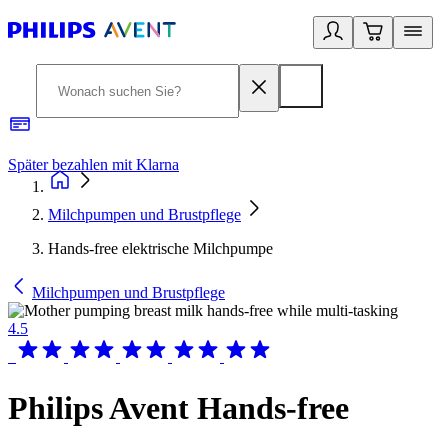
Später bezahlen mit Klarna
1
Milchpumpen und Brustpflege
Hands-free elektrische Milchpumpe
Milchpumpen und Brustpflege
4.5
Philips Avent Hands-free