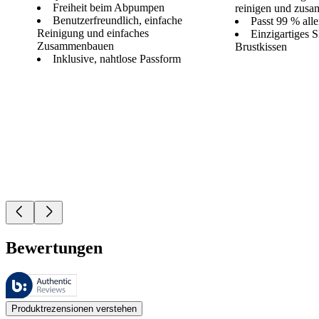
Freiheit beim Abpumpen
reinigen und zus
Benutzerfreundlich, einfache
Passt 99 % alle
Reinigung und einfaches
Einzigartiges 
Zusammenbauen
Brustkissen
Inklusive, nahtlose Passform
Bewertungen
Diese Bewertungen werden von Bazaarvoice verwaltet und entsprechen
Kundenmeinungen in Form von Produkt- und Sternebewertungen sind fü
Produktrezensionen verstehen