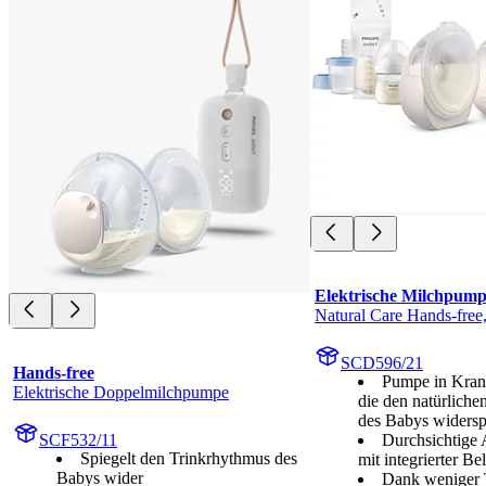
Elektrische Milchpump
Natural Care Hands-free,
SCD596/21
Hands-free
Pumpe in Krank
Elektrische Doppelmilchpumpe
die den natürlich
des Babys widersp
SCF532/11
Durchsichtige 
Spiegelt den Trinkrhythmus des
mit integrierter B
Babys wider
Dank weniger T