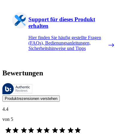
Support für dieses Produkt
erhalten
Hier finden Sie häufig gestellte Fragen
(FAQs), Bedienungsanleitungen,
Sicherheitshinweise und Tipps
Bewertungen
Diese Bewertungen werden von Bazaarvoice verwaltet und entsprechen
Kundenmeinungen in Form von Produkt- und Sternebewertungen sind fü
Produktrezensionen verstehen
4.4
von 5