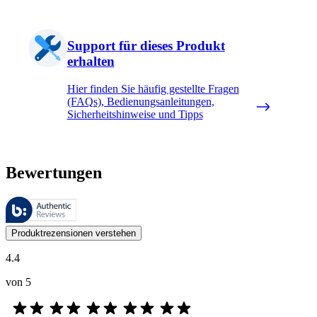
Support für dieses Produkt
erhalten
Hier finden Sie häufig gestellte Fragen
(FAQs), Bedienungsanleitungen,
Sicherheitshinweise und Tipps
Bewertungen
Diese Bewertungen werden von Bazaarvoice verwaltet und entsprechen
Kundenmeinungen in Form von Produkt- und Sternebewertungen sind fü
Produktrezensionen verstehen
4.4
von 5