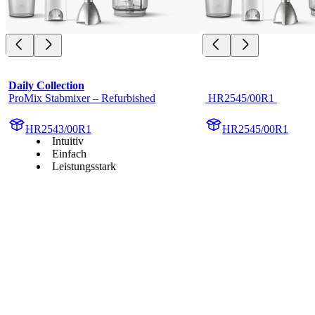
Daily Collection
ProMix Stabmixer – Refurbished
 HR2545/00R1 
HR2543/00R1
HR2545/00R1
Intuitiv
Einfach
Leistungsstark