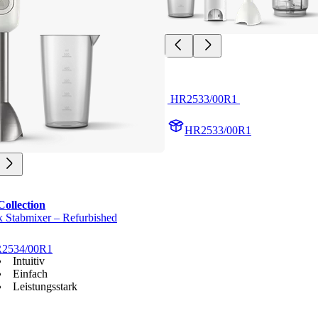
 HR2533/00R1 
HR2533/00R1
Collection
 Stabmixer – Refurbished
2534/00R1
Intuitiv
Einfach
Leistungsstark