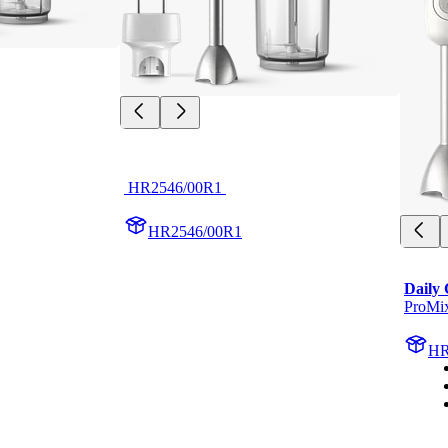
 HR2546/00R1 
HR2546/00R1
Daily 
ProMix
HR