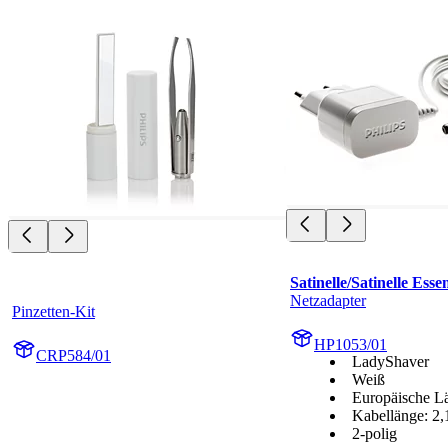
Satinelle/Satinelle Essen
Netzadapter
Pinzetten-Kit
HP1053/01
CRP584/01
LadyShaver
Weiß
Europäische L
Kabellänge: 2,
2-polig