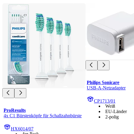
Philips Sonicare
USB-A-Netzadapter
CP1713/01
Weiß
ProResults
EU-Länder
4x C1 Bürstenköpfe für Schallzahnbürste
2-polig
HX6014/07
4er-Pack