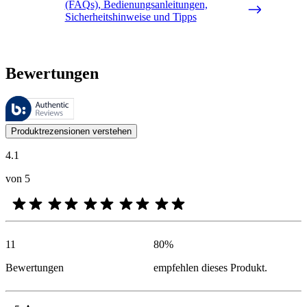
(FAQs), Bedienungsanleitungen,
Sicherheitshinweise und Tipps
Bewertungen
Diese Bewertungen werden von Bazaarvoice verwaltet und entsprechen
Kundenmeinungen in Form von Produkt- und Sternebewertungen sind fü
Produktrezensionen verstehen
4.1
von 5
11
80
%
Bewertungen
empfehlen dieses Produkt.