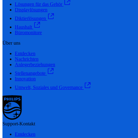
Lösungen für das Gehör
Displaylösungen
Diktierlösungen
Haushalt
Büromonitore
Über uns
Entdecken
Nachrichten
Anlegerbeziehungen
Stellenangebote
Innovation
Umwelt, Soziales und Governance
Support-Kontakt
Entdecken