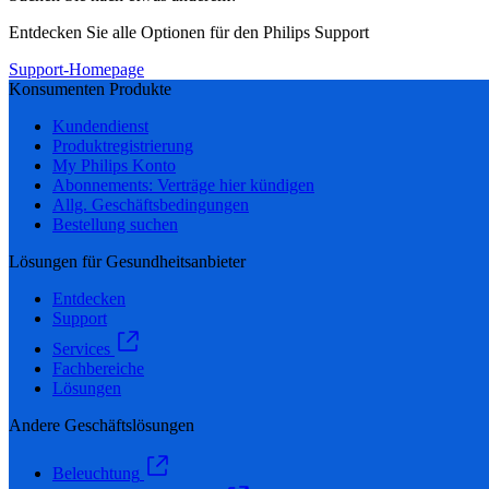
Entdecken Sie alle Optionen für den Philips Support
Support-Homepage
Konsumenten Produkte
Kundendienst
Produktregistrierung
My Philips Konto
Abonnements: Verträge hier kündigen
Allg. Geschäftsbedingungen
Bestellung suchen
Lösungen für Gesundheitsanbieter
Entdecken
Support
Services
Fachbereiche
Lösungen
Andere Geschäftslösungen
Beleuchtung