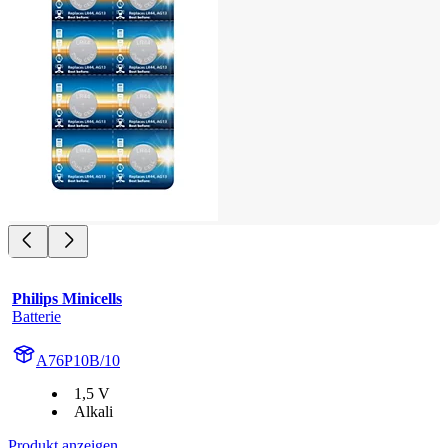
Philips Minicells
Batterie
A76P10B/10
1,5 V
Alkali
Produkt anzeigen