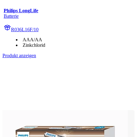
Philips LongLife
Batterie
R036L16F/10
AAA/AA
Zinkchlorid
Produkt anzeigen