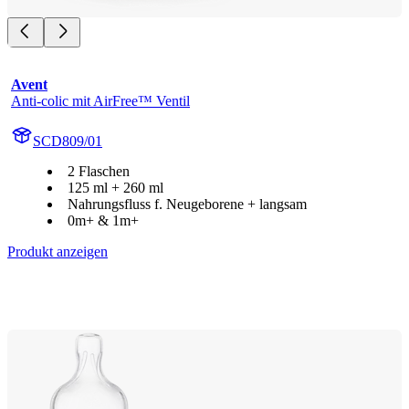
Avent
Anti-colic mit AirFree™ Ventil
SCD809/01
2 Flaschen
125 ml + 260 ml
Nahrungsfluss f. Neugeborene + langsam
0m+ & 1m+
Produkt anzeigen