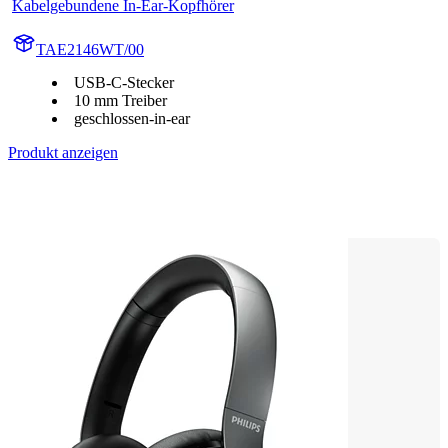
Kabelgebundene In-Ear-Kopfhörer
TAE2146WT/00
USB-C-Stecker
10 mm Treiber
geschlossen-in-ear
Produkt anzeigen