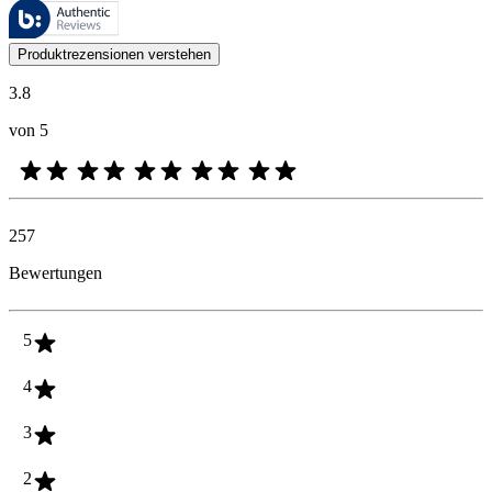
Diese Bewertungen werden von Bazaarvoice verwaltet und entsprechen
Kundenmeinungen in Form von Produkt- und Sternebewertungen sind fü
Produktrezensionen verstehen
3.8
von 5
257
Bewertungen
5
4
3
2