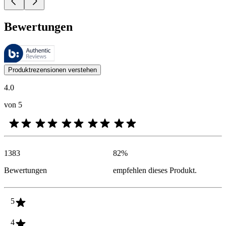
Bewertungen
Diese Bewertungen werden von Bazaarvoice verwaltet und entsprechen
Kundenmeinungen in Form von Produkt- und Sternebewertungen sind fü
Produktrezensionen verstehen
4.0
von 5
1383
82
%
Bewertungen
empfehlen dieses Produkt.
5
4