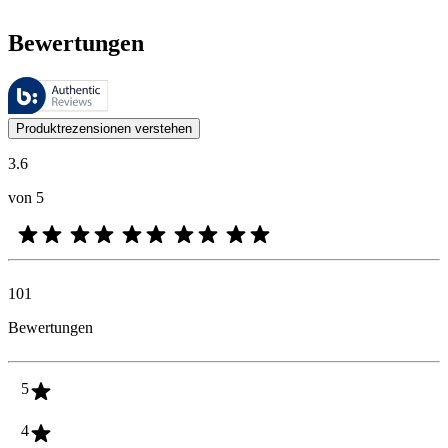
Bewertungen
Diese Bewertungen werden von Bazaarvoice verwaltet und entsprechen
Kundenmeinungen in Form von Produkt- und Sternebewertungen sind fü
Produktrezensionen verstehen
3.6
von 5
101
Bewertungen
5
4