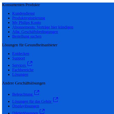
Konsumenten Produkte
Kundendienst
Produktregistrierung
My Philips Konto
Abonnements: Verträge hier kündigen
Allg. Geschäftsbedingungen
Bestellung suchen
Lösungen für Gesundheitsanbieter
Entdecken
Support
Services
Fachbereiche
Lösungen
Andere Geschäftslösungen
Beleuchtung
Lösungen für das Gehör
Displaylösungen
Diktierlösungen