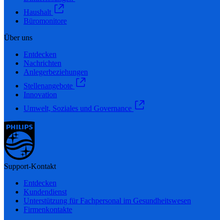
Haushalt
Büromonitore
Über uns
Entdecken
Nachrichten
Anlegerbeziehungen
Stellenangebote
Innovation
Umwelt, Soziales und Governance
Support-Kontakt
Entdecken
Kundendienst
Unterstützung für Fachpersonal im Gesundheitswesen
Firmenkontakte