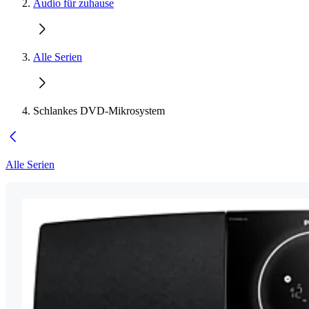
Audio für zuhause
Alle Serien
Schlankes DVD-Mikrosystem
Alle Serien