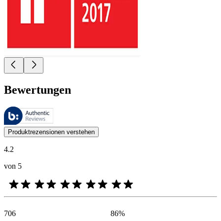
Bewertungen
Diese Bewertungen werden von Bazaarvoice verwaltet und entsprechen
Kundenmeinungen in Form von Produkt- und Sternebewertungen sind fü
Produktrezensionen verstehen
4.2
von 5
706
86
%