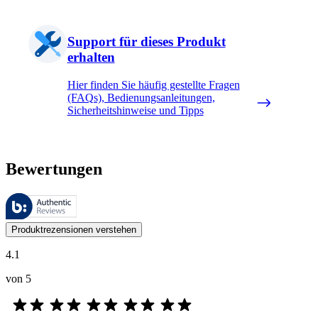
Support für dieses Produkt
erhalten
Hier finden Sie häufig gestellte Fragen
(FAQs), Bedienungsanleitungen,
Sicherheitshinweise und Tipps
Bewertungen
Diese Bewertungen werden von Bazaarvoice verwaltet und entsprechen
Kundenmeinungen in Form von Produkt- und Sternebewertungen sind fü
Produktrezensionen verstehen
4.1
von 5