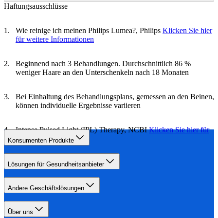
Haftungsausschlüsse
Wie reinige ich meinen Philips Lumea?, Philips
Klicken Sie hier
für weitere Informationen
Beginnend nach 3 Behandlungen. Durchschnittlich 86 %
weniger Haare an den Unterschenkeln nach 18 Monaten
Bei Einhaltung des Behandlungsplans, gemessen an den Beinen,
können individuelle Ergebnisse variieren
Intense Pulsed Light (IPL) Therapy, NCBI
Klicken Sie hier für
weitere Informationen
Konsumenten Produkte
Lösungen für Gesundheitsanbieter
Andere Geschäftslösungen
Über uns