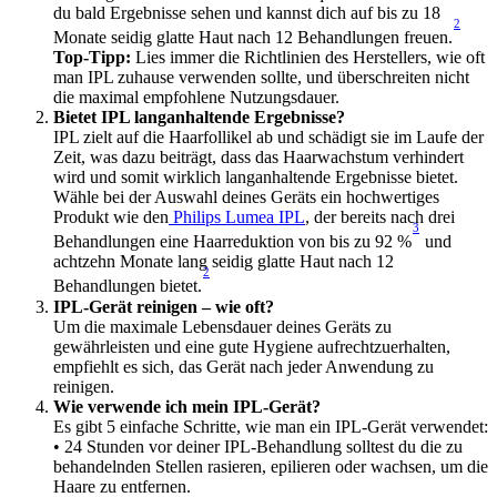
du bald Ergebnisse sehen und kannst dich auf bis zu 18 
2
Monate seidig glatte Haut nach 12 Behandlungen freuen.
Top-Tipp:
 Lies immer die Richtlinien des Herstellers, wie oft 
man IPL zuhause verwenden sollte, und überschreiten nicht 
die maximal empfohlene Nutzungsdauer.
Bietet IPL langanhaltende Ergebnisse?
IPL zielt auf die Haarfollikel ab und schädigt sie im Laufe der 
Zeit, was dazu beiträgt, dass das Haarwachstum verhindert 
wird und somit wirklich langanhaltende Ergebnisse bietet. 
Wähle bei der Auswahl deines Geräts ein hochwertiges 
Produkt wie den
 Philips Lumea IPL
, der bereits nach drei 
3
Behandlungen eine Haarreduktion von bis zu 92 %
 und 
achtzehn Monate lang seidig glatte Haut nach 12 
2
Behandlungen bietet.
IPL-Gerät reinigen – wie oft?
Um die maximale Lebensdauer deines Geräts zu 
gewährleisten und eine gute Hygiene aufrechtzuerhalten, 
empfiehlt es sich, das Gerät nach jeder Anwendung zu 
reinigen.
Wie verwende ich mein IPL-Gerät?
Es gibt 5 einfache Schritte, wie man ein IPL-Gerät verwendet:
• 24 Stunden vor deiner IPL-Behandlung solltest du die zu 
behandelnden Stellen rasieren, epilieren oder wachsen, um die 
Haare zu entfernen.