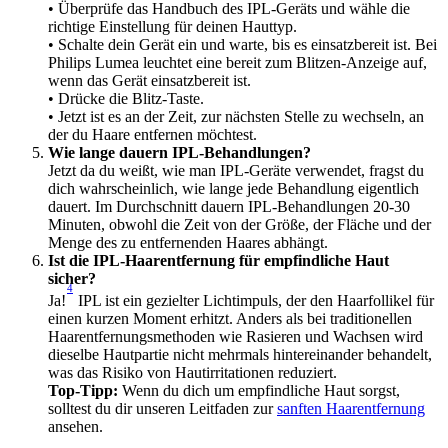
• Überprüfe das Handbuch des IPL-Geräts und wähle die 
richtige Einstellung für deinen Hauttyp.
• Schalte dein Gerät ein und warte, bis es einsatzbereit ist. Bei 
Philips Lumea leuchtet eine bereit zum Blitzen-Anzeige auf, 
wenn das Gerät einsatzbereit ist.
• Drücke die Blitz-Taste.
• Jetzt ist es an der Zeit, zur nächsten Stelle zu wechseln, an 
der du Haare entfernen möchtest.
Wie lange dauern IPL-Behandlungen?
Jetzt da du weißt, wie man IPL-Geräte verwendet, fragst du 
dich wahrscheinlich, wie lange jede Behandlung eigentlich 
dauert. Im Durchschnitt dauern IPL-Behandlungen 20-30 
Minuten, obwohl die Zeit von der Größe, der Fläche und der 
Menge des zu entfernenden Haares abhängt.
Ist die IPL-Haarentfernung für empfindliche Haut 
sicher?
4
Ja!
 IPL ist ein gezielter Lichtimpuls, der den Haarfollikel für 
einen kurzen Moment erhitzt. Anders als bei traditionellen 
Haarentfernungsmethoden wie Rasieren und Wachsen wird 
dieselbe Hautpartie nicht mehrmals hintereinander behandelt, 
was das Risiko von Hautirritationen reduziert.
Top-Tipp:
 Wenn du dich um empfindliche Haut sorgst, 
solltest du dir unseren Leitfaden zur 
sanften Haarentfernung
ansehen.