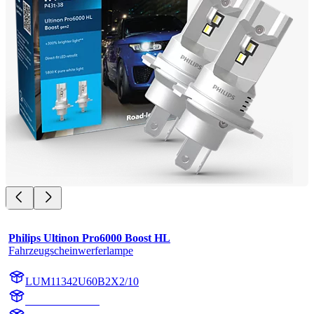
Philips Ultinon Pro6000 Boost HL
Fahrzeugscheinwerferlampe
LUM11342U60B2X2/10
11342U60B2X2