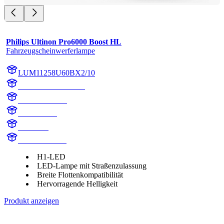
Philips Ultinon Pro6000 Boost HL
Fahrzeugscheinwerferlampe
LUM11258U60BX2/10
LUM11258U60BX2
11258U60BX2
11258U60B
H1 Boost
H1 LED Boost
H1-LED
LED-Lampe mit Straßenzulassung
Breite Flottenkompatibilität
Hervorragende Helligkeit
Produkt anzeigen