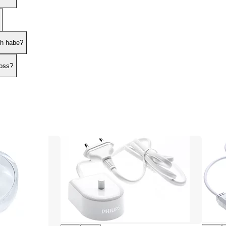
ch habe?
loss?