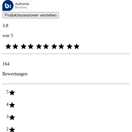
Diese Bewertungen werden von Bazaarvoice verwaltet und entsprechen
Kundenmeinungen in Form von Produkt- und Sternebewertungen sind fü
Produktrezensionen verstehen
3.8
von 5
164
Bewertungen
5
4
3
2