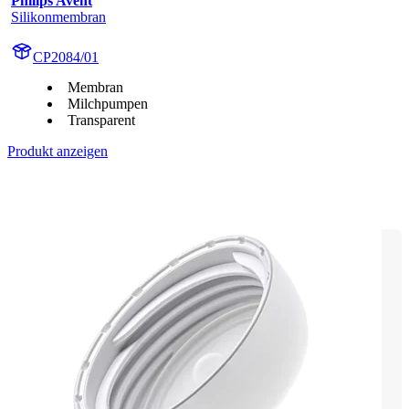
Philips Avent
Silikonmembran
CP2084/01
Membran
Milchpumpen
Transparent
Produkt anzeigen