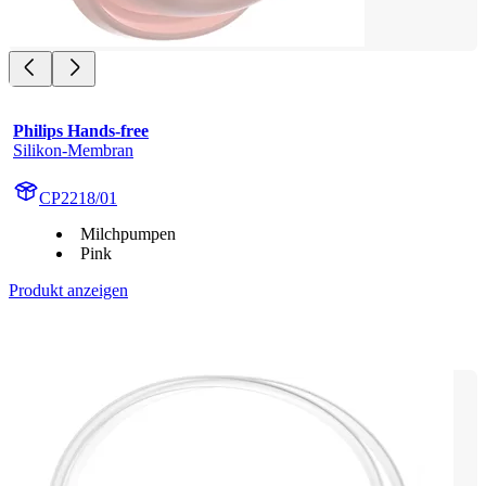
Philips Hands-free
Silikon-Membran
CP2218/01
Milchpumpen
Pink
Produkt anzeigen