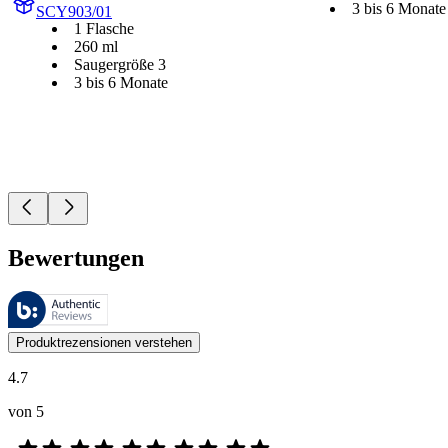
3 bis 6 Monate
SCY903/01
1 Flasche
260 ml
Saugergröße 3
3 bis 6 Monate
Bewertungen
Diese Bewertungen werden von Bazaarvoice verwaltet und entsprechen
Kundenmeinungen in Form von Produkt- und Sternebewertungen sind fü
Produktrezensionen verstehen
4.7
von 5