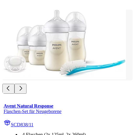
Avent Natural Response
Flaschen-Set für Neugeborene
SCD838/11
4 Flaschen (2x 125ml, 2x 260ml)