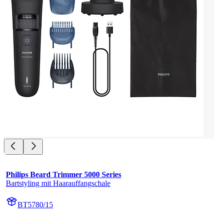
Philips Beard Trimmer 5000 Series
Bartstyling mit Haarauffangschale
BT5780/15