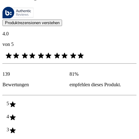
Diese Bewertungen werden von Bazaarvoice verwaltet und entsprechen
Kundenmeinungen in Form von Produkt- und Sternebewertungen sind fü
Produktrezensionen verstehen
4.0
von 5
139
81
%
Bewertungen
empfehlen dieses Produkt.
5
4
3