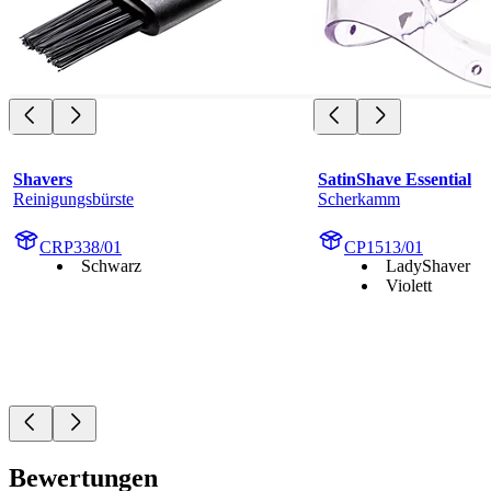
Shavers
SatinShave Essential
Reinigungsbürste
Scherkamm
CRP338/01
CP1513/01
Schwarz
LadyShaver
Violett
Bewertungen