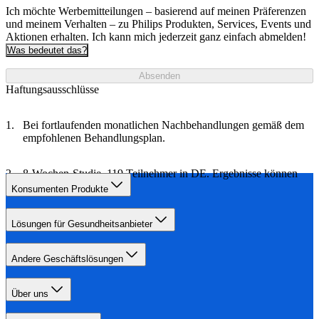
Ich möchte Werbemitteilungen – basierend auf meinen Präferenzen
und meinem Verhalten – zu Philips Produkten, Services, Events und
Aktionen erhalten. Ich kann mich jederzeit ganz einfach abmelden!
Was bedeutet das?
Absenden
Haftungsausschlüsse
Bei fortlaufenden monatlichen Nachbehandlungen gemäß dem
empfohlenen Behandlungsplan.
8-Wochen-Studie, 119 Teilnehmer in DE. Ergebnisse können
variieren.
Konsumenten Produkte
Lösungen für Gesundheitsanbieter
Andere Geschäftslösungen
Über uns