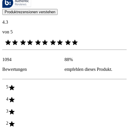
Kundenmeinungen in Form von Produkt- und Sternebewertungen sind fü
Produktrezensionen verstehen
4.3
von 5
1094
88
%
Bewertungen
empfehlen dieses Produkt.
5
4
3
2