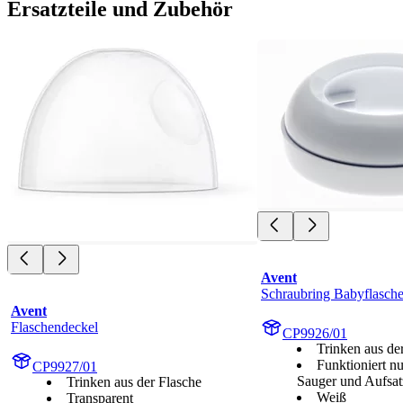
Ersatzteile und Zubehör
Avent
Schraubring Babyflasch
Avent
Flaschendeckel
CP9926/01
Trinken aus de
Funktioniert n
CP9927/01
Sauger und Aufsat
Trinken aus der Flasche
Weiß
Transparent