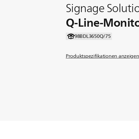
Signage Soluti
Q-Line-Monit
98BDL3650Q/75
Produktspezifikationen anzeige