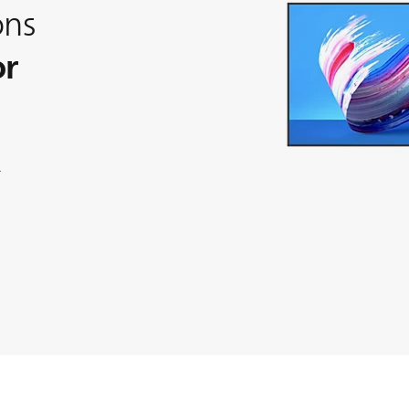
ons
or
n