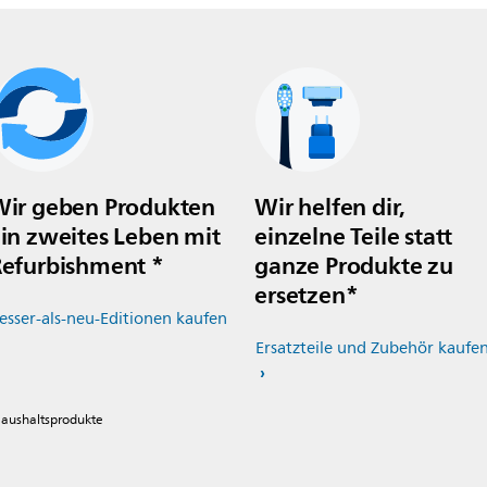
ir geben Produkten
Wir helfen dir,
in zweites Leben mit
einzelne Teile statt
efurbishment *
ganze Produkte zu
ersetzen*
esser-als-neu-Editionen kaufen
Ersatzteile und Zubehör kaufe
 Haushaltsprodukte