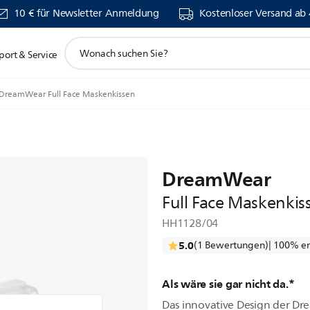
10 € für Newsletter Anmeldung
Kostenloser Versand ab
Suchunterstützungssymbol
port & Service
DreamWear Full Face Maskenkissen
DreamWear
Full Face Maskenkis
HH1128/04
5.0
(1 Bewertungen)
| 100% e
Als wäre sie gar nicht da.*
Das innovative Design der Dr