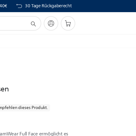
 40€
30 Tage Rückgaberecht
sen
mpfehlen dieses Produkt.
eamWear Full Face ermöglicht es