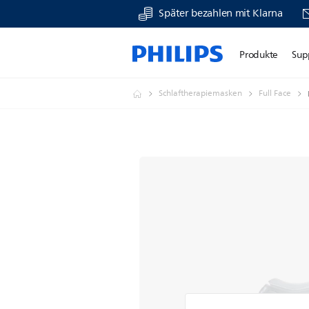
Später bezahlen mit Klarna
Produkte
Sup
Schlaftherapiemasken
Full Face