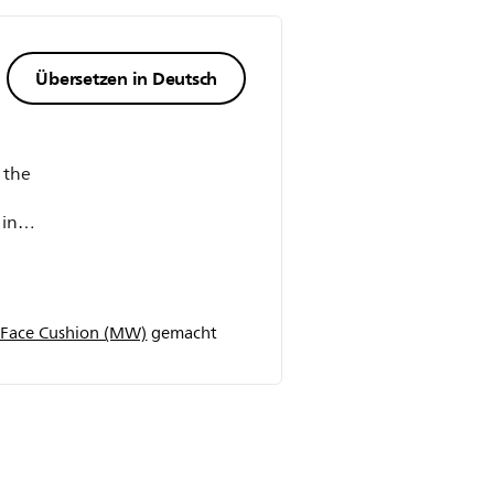
Übersetzen in Deutsch
, the
 in
y and
h tv.
was
Face Cushion (MW)
gemacht
from
asy
, and
use
 and
 the