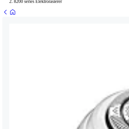
8200 series Elektrorasierer