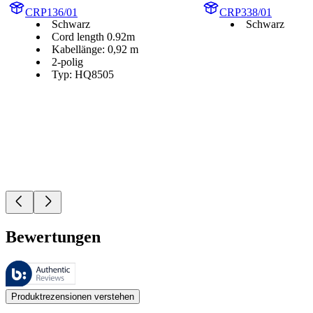
CRP136/01
CRP338/01
Schwarz
Schwarz
Cord length 0.92m
Kabellänge: 0,92 m
2-polig
Typ: HQ8505
Bewertungen
Diese Bewertungen werden von Bazaarvoice verwaltet und entsprechen
Kundenmeinungen in Form von Produkt- und Sternebewertungen sind fü
Produktrezensionen verstehen