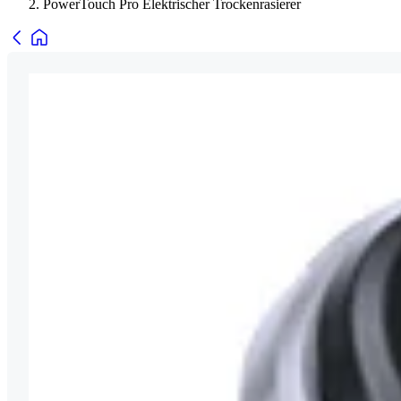
PowerTouch Pro Elektrischer Trockenrasierer