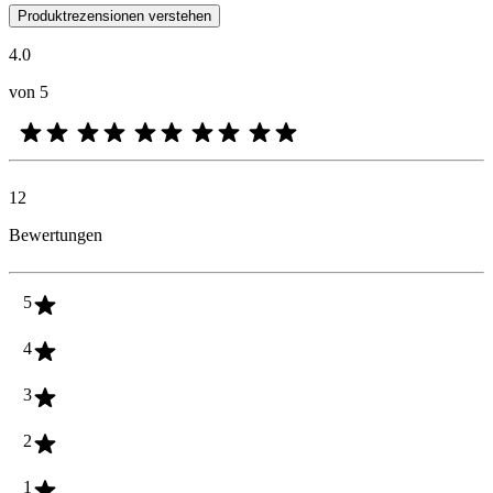
Kundenmeinungen in Form von Produkt- und Sternebewertungen sind fü
Produktrezensionen verstehen
4.0
von 5
12
Bewertungen
5
4
3
2
1