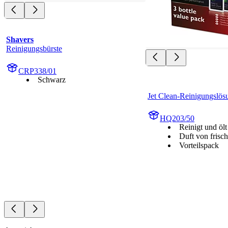
Shavers
Reinigungsbürste
CRP338/01
Schwarz
Jet Clean-Reinigungslös
HQ203/50
Reinigt und ölt
Duft von frisch
Vorteilspack