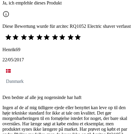
Ja, ich empfehle dieses Produkt
Diese Bewertung wurde für arcitec RQ1052 Electric shaver verfasst
Henrik69
22/05/2017
Danmark
Den bedste af alle jeg nogensinde har haft
Ingen af de af mig tidligere ejede eller benyttet kan leve op til den
høje tekniske standard for ikke at tale om kvalitet. Det gør
morgenbarberingen til en fornøjelse istedet for noget, der bare skal
overståes. Har længe søgt at købe endnu et eksemplar, men
produktet synes ikke længere på market. Har prøvet og købt et par