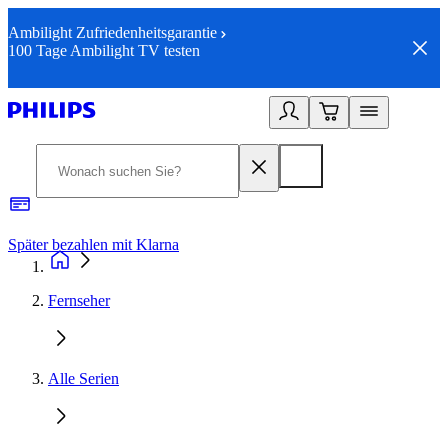
Ambilight Zufriedenheitsgarantie
100 Tage Ambilight TV testen
Später bezahlen mit Klarna
1
Fernseher
Alle Serien