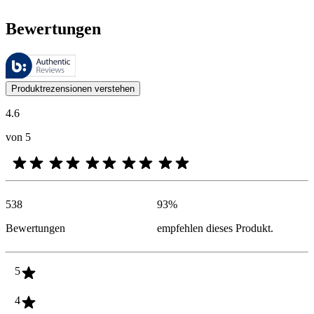
Bewertungen
Diese Bewertungen werden von Bazaarvoice verwaltet und entsprechen
Kundenmeinungen in Form von Produkt- und Sternebewertungen sind fü
Produktrezensionen verstehen
4.6
von 5
538
93
%
Bewertungen
empfehlen dieses Produkt.
5
4