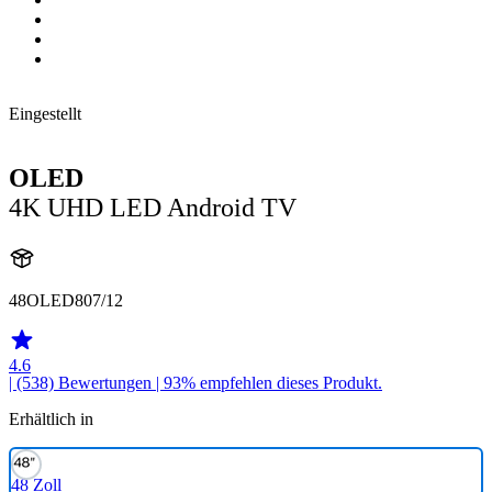
Eingestellt
OLED
4K UHD LED Android TV
48OLED807/12
4.6
| (538)
Bewertungen
| 93% empfehlen dieses Produkt.
Erhältlich in
48 Zoll