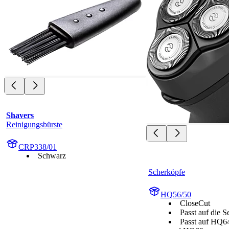
Shavers
Reinigungsbürste
CRP338/01
Schwarz
Scherköpfe
HQ56/50
CloseCut
Passt auf die 
Passt auf HQ