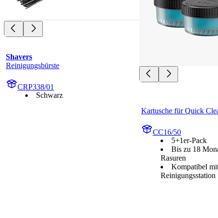
Shavers
Reinigungsbürste
CRP338/01
Schwarz
Kartusche für Quick Cle
CC16/50
5+1er-Pack
Bis zu 18 Mona
Rasuren
Kompatibel mit
Reinigungsstation