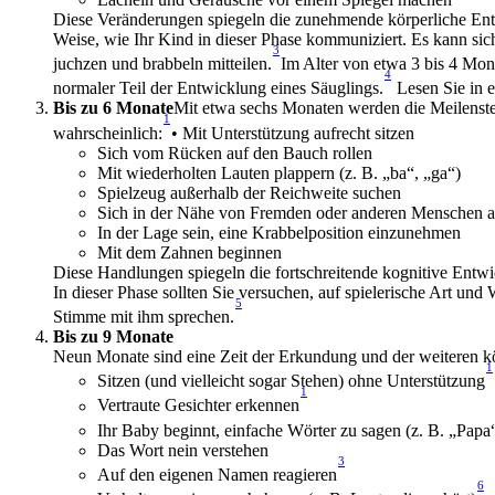
Diese Veränderungen spiegeln die zunehmende körperliche Entw
Weise, wie Ihr Kind in dieser Phase kommuniziert. Es kann sich 
3
juchzen und brabbeln mitteilen.
Im Alter von etwa 3 bis 4 Mona
4
normaler Teil der Entwicklung eines Säuglings.
 Lesen Sie in 
Bis zu 6 Monate
Mit etwa sechs Monaten werden die Meilenstein
1
wahrscheinlich:
• Mit Unterstützung aufrecht sitzen
Sich vom Rücken auf den Bauch rollen
Mit wiederholten Lauten plappern (z. B. „ba“, „ga“)
Spielzeug außerhalb der Reichweite suchen
Sich in der Nähe von Fremden oder anderen Menschen a
In der Lage sein, eine Krabbelposition einzunehmen
Mit dem Zahnen beginnen
Diese Handlungen spiegeln die fortschreitende kognitive Entw
In dieser Phase sollten Sie versuchen, auf spielerische Art un
5
Stimme mit ihm sprechen.
Bis zu 9 Monate
Neun Monate sind eine Zeit der Erkundung und der weiteren k
1
Sitzen (und vielleicht sogar Stehen) ohne Unterstützung
1
Vertraute Gesichter erkennen
Ihr Baby beginnt, einfache Wörter zu sagen (z. B. „Pap
Das Wort nein verstehen
3
Auf den eigenen Namen reagieren
6