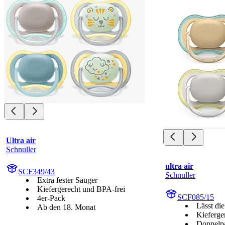
Ultra air
Schnuller
ultra air
SCF349/43
Schnuller
Extra fester Sauger
Kiefergerecht und BPA-frei
SCF085/15
4er-Pack
Lässt di
Ab den 18. Monat
Kieferge
Doppelp