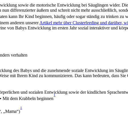
icklung sowie die motorische Entwicklung bei Säuglingen wider. Die S
nun differenzierter äußern und schreit nicht mehr ausschließlich, sonde
ten kann Ihr Kind beginnen, häufig oder sogar ständig zu trinken zu wol
einem anderen unserer 
Artikel mehr über Clusterfeeding und darüber, wi
e von Babys Entwicklung im ersten Jahr sozial interaktiver und körperl
nders verhalten
icklung des Babys und die zunehmende soziale Entwicklung im Säugling
d Weise mit Ihrem Kind zu kommunizieren. Das kann bedeuten, dass Sie G
örperlichen und sozialen Entwicklung sowie der kindlichen Sprachentw
1
• Mit dem Krabbeln beginnen
1
a“, „Mama“)