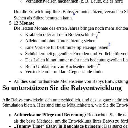
Verhaltensweisen nachahmen (z. B. Laute, die es hört)
Um die Entwicklung Ihres Babys zu unterstützen, versuchen Sie
6
Stehen als Stütze benutzen kann.
12 Monate
Die letzten Monate des ersten Jahres bringen noch mehr sichtb
1
Krabbeln oder auf dem Boden schlurfen
1
Alleine und ohne Unterstützung stehen
6
Eine Vorliebe für bestimmte Spielzeuge haben
Schüchternheit gegenüber Fremden und Vorliebe für ver
Das Lallen klingt immer mehr nach bedeutungsvollen La
1
Beim Umblättern von Buchseiten helfen
Versteckte oder unklare Gegenstände finden
All dies sind fortlaufende Meilensteine von Babys Entwicklung
So unterstützen Sie die Babyentwicklung
Alle Babys entwickeln sich unterschiedlich, und das ist ganz natürli
Stimulation bieten. Hier sind einige Möglichkeiten, wie Sie die Entw
Aufmerksame Pflege und Betreuung:
 Beobachten Sie die na
als die beste Methode, um die Entwicklung Ihres Babys zu förd
„Tummy Time“ (Baby in Bauchlage bringen): 
Das stärkt d