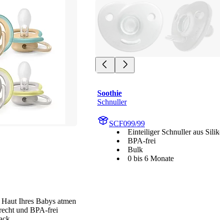
Soothie
Schnuller
SCF099/99
Einteiliger Schnuller aus Sili
BPA-frei
Bulk
0 bis 6 Monate
e Haut Ihres Babys atmen
recht und BPA-frei
ack