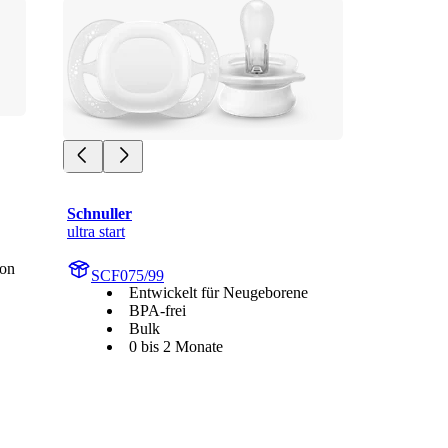
Schnuller
ultra start
kon
SCF075/99
Entwickelt für Neugeborene
BPA-frei
Bulk
0 bis 2 Monate