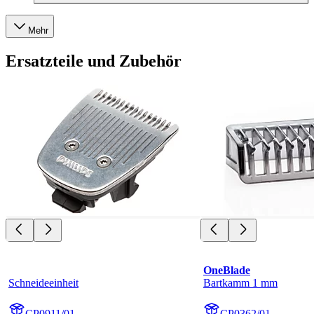
Mehr
Ersatzteile und Zubehör
OneBlade
Schneideeinheit
Bartkamm 1 mm
CP0911/01
CP0362/01