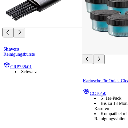
Shavers
Reinigungsbürste
CRP338/01
Schwarz
Kartusche für Quick Cle
CC16/50
5+1er-Pack
Bis zu 18 Mona
Rasuren
Kompatibel mit
Reinigungsstation