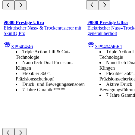
i9000 Prestige Ultra
i9000 Prestige Ultra
Elektrischer Nass- & Trockenrasierer mit 
Elektrischer Nass-/Trocke
SkinIQ Pro
generalüberholt
XP9404/46
XP9404/46R1
Triple Action Lift & Cut-
Triple Action L
Technologie
Technologie
NanoTech Dual Precision-
NanoTech Dual
Klingen
Klingen
Flexibler 360°-
Flexibler 360°-
Präzisionsscherkopf
Präzisionsscherko
Druck- und Bewegungssensoren
Aktive Druck-
7 Jahre Garantie*****
Bewegungsführun
7 Jahre Garan