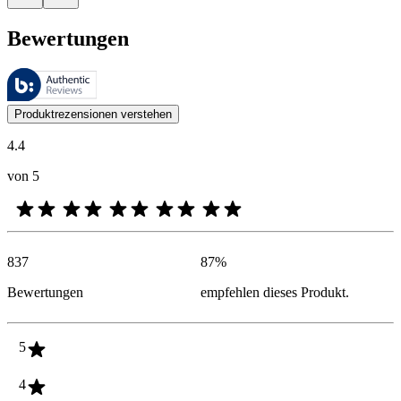
Bewertungen
Diese Bewertungen werden von Bazaarvoice verwaltet und entsprechen
Kundenmeinungen in Form von Produkt- und Sternebewertungen sind fü
Produktrezensionen verstehen
4.4
von 5
837
87
%
Bewertungen
empfehlen dieses Produkt.
5
4