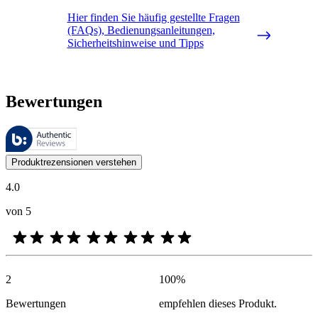
Hier finden Sie häufig gestellte Fragen
(FAQs), Bedienungsanleitungen,
Sicherheitshinweise und Tipps
Bewertungen
Diese Bewertungen werden von Bazaarvoice verwaltet und entsprechen
Kundenmeinungen in Form von Produkt- und Sternebewertungen sind fü
Produktrezensionen verstehen
4.0
von 5
2
100
%
Bewertungen
empfehlen dieses Produkt.