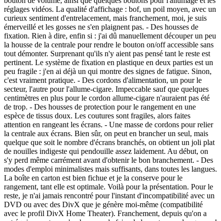
bouton de volume, ainsi que quelques boutons pour l'allumage et les
réglages vidéos. La qualité d'affichage : bof, un poil moyen, avec un
curieux sentiment d'entrelacement, mais franchement, moi, je suis
émerveillé et les gosses ne s'en plaignent pas. - Des housses de
fixation. Rien à dire, enfin si : j'ai dû manuellement découper un peu
la housse de la centrale pour rendre le bouton on/off accessible sans
tout démonter. Surprenant qu'ils n'y aient pas pensé tant le reste est
pertinent. Le système de fixation en plastique en deux parties est un
peu fragile : j'en ai déjà un qui montre des signes de fatigue. Sinon,
c'est vraiment pratique. - Des cordons d'alimentation, un pour le
secteur, l'autre pour l'allume-cigare. Impeccable sauf que quelques
centimètres en plus pour le cordon allume-cigare n'auraient pas été
de trop. - Des housses de protection pour le rangement en une
espèce de tissus doux. Les coutures sont fragiles, alors faites
attention en rangeant les écrans. - Une masse de cordons pour relier
la centrale aux écrans. Bien sûr, on peut en brancher un seul, mais
quelque que soit le nombre d'écrans branchés, on obtient un joli plat
de nouilles indigeste qui pendouille assez laidement. Au début, on
s'y perd même carrément avant d'obtenir le bon branchement. - Des
modes d'emploi minimalistes mais suffisants, dans toutes les langues.
La boîte en carton est bien fichue et je la conserve pour le
rangement, tant elle est optimale. Voilà pour la présentation. Pour le
reste, je n'ai jamais rencontré pour l'instant d'incompatibilité avec un
DVD ou avec des DivX que je génère moi-même (compatibilité
avec le profil DivX Home Theater). Franchement, depuis qu'on a