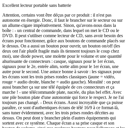
Excellent lecteur portable sans batterie
Attention, certains vont être déçus par ce produit : il n'est pas
autonome en énergie. Donc, il faut le brancher sur le secteur ou sur
un allume-cigare impérativement. Sinon, qu'avons-nous dans la
boîte : - un central de commande, dans lequel on met le CD ou le
DVD. Il peut s'utiliser comme lecteur de CD, sans avoir besoin des
écrans pour fonctionner, grâce aux boutons de commande placés sur
le dessus. On a aussi un bouton pour ouvrir, un bouton on/off (les
deux ont l'air plutôt fragile mais ils tiennent toujours le coup chez
moi), une diode power, une molette pour le volume et une quantité
ahurissante de connecteurs : casque, signaux pour le 1er écran,
signaux pour le 2e, entrée alim, sortie alim pour le 1er écran, une
autre pour le second. Une astuce bonne à savoir : les signaux pour
les écrans sont les trois prises rondes classiques (jaune = vidéo,
rouge = audio droite, blanche = audio gauche). Moralité : on peut
aussi brancher ça sur une télé équipée de ces connecteurs et ça
marche ! - une télécommande plate, nacrée, du plus bel effet. Avec
une pile bouton plate d'une autonomie qui force le respect. Je ne l'ai
toujours pas changé. - Deux écrans. Aussi incroyable que ça puisse
paraître, ce sont d'authentiques écrans de télé 16/9 à ce format-là,
sans tuner évidemment, avec les trois prises rondes décrites au
dessus. On peut dont y brancher plein d'autres équipements qui
sortent avec ce système. Chaque écran a sa prise casque et son