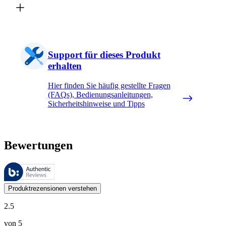
Support für dieses Produkt
erhalten
Hier finden Sie häufig gestellte Fragen
(FAQs), Bedienungsanleitungen,
Sicherheitshinweise und Tipps
Bewertungen
Diese Bewertungen werden von Bazaarvoice verwaltet und entsprechen
Kundenmeinungen in Form von Produkt- und Sternebewertungen sind fü
Produktrezensionen verstehen
2.5
von 5